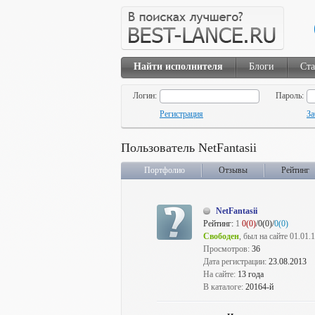
Найти исполнителя
Блоги
Ста
Логин:
Пароль:
Регистрация
За
Пользователь NetFantasii
Портфолио
Отзывы
Рейтинг
NetFantasii
Рейтинг:
1
0(0)
/0(0)/
0(0)
Свободен
, был на сайте 01.01.
Просмотров:
36
Дата регистрации:
23.08.2013
На сайте:
13 года
В каталоге:
20164-й