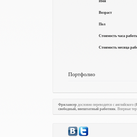
Имя
Возраст
Пол
Стоимость часа работы
Стоимость месяца рабо
Портфолио
Фрилансер
дословно переводится с английского (
свободный, внештатный работник
. Впервые те