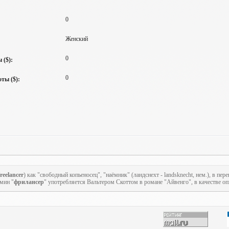
0
Женский
0
 ($):
0
ты ($):
freelancer
) как "свободный копьеносец", "наёмник" (ландснехт - landsknecht, нем.), в п
рмин "
фрилансер
" употребляется Вальтером Скоттом в романе "Айвенго", в качестве оп