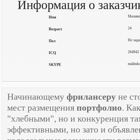
Информация о заказчик
Малино
Имя
24
Возраст
Не зада
Пол
264942
ICQ
maliink
SKYPE
Начинающему
фрилансеру
не ст
мест размещения
портфолио
. Ка
"хлебными", но и конкуренция там
эффективными, но зато и объявле