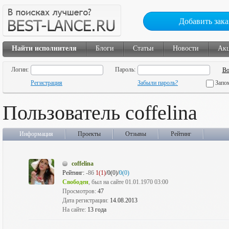
Добавить зака
Найти исполнителя
Блоги
Статьи
Новости
Ак
Логин:
Пароль:
Регистрация
Забыли пароль?
Запо
Пользователь coffelina
Информация
Проекты
Отзывы
Рейтинг
coffelina
Рейтинг:
-86
1(1)
/0(0)/
0(0)
Свободен
, был на сайте 01.01.1970 03:00
Просмотров:
47
Дата регистрации:
14.08.2013
На сайте:
13 года