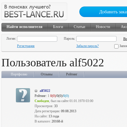
Добавить зака
Найти исполнителя
Блоги
Статьи
Новости
Ак
Логин:
Пароль:
Регистрация
Забыли пароль?
Запо
Пользователь alf5022
Портфолио
Отзывы
Рейтинг
alf5022
Рейтинг:
1
0(0)
/0(0)/
0(0)
Свободен
, был на сайте 01.01.1970 03:00
Просмотров:
33
Дата регистрации:
09.08.2013
На сайте:
13 года
В каталоге:
20168-й