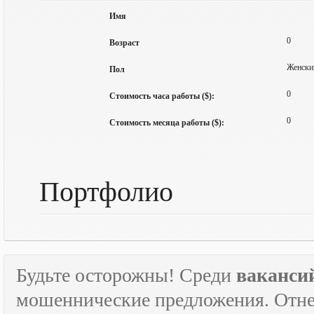
Имя
0
Возраст
Женски
Пол
0
Стоимость часа работы ($):
0
Стоимость месяца работы ($):
Портфолио
Будьте осторожны! Среди
ваканси
мошеннические предложения. Отне