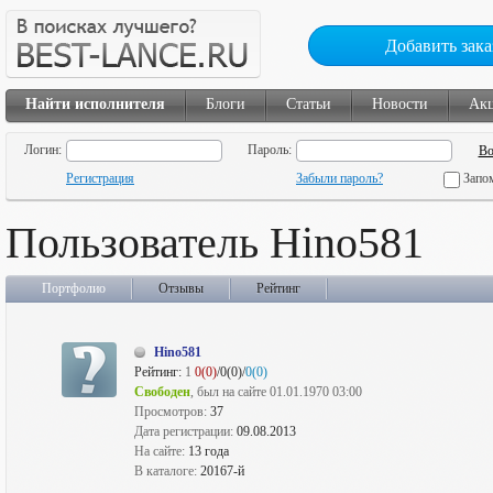
Добавить зака
Найти исполнителя
Блоги
Статьи
Новости
Ак
Логин:
Пароль:
Регистрация
Забыли пароль?
Запо
Пользователь Hino581
Портфолио
Отзывы
Рейтинг
Hino581
Рейтинг:
1
0(0)
/0(0)/
0(0)
Свободен
, был на сайте 01.01.1970 03:00
Просмотров:
37
Дата регистрации:
09.08.2013
На сайте:
13 года
В каталоге:
20167-й