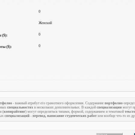
0
Женский
0
 ($):
0
ты ($):
тфолио
- важный атрибут его грамотного оформления. Содержание
портфолио
определ
овных
специальностях
и нескольких дополнительных. В каждой
специализации
могут пр
и (
копирайтинг
) могут определяться типами, формой, содержанием и тематикой
текст
ных
специализаций
-
перевод, написание студенческих работ
или вообще что-то из д