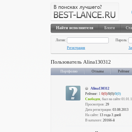
Найти исполнителя
Блоги
Ста
Логин:
Пароль:
Регистрация
За
Пользователь Alina130312
Портфолио
Отзывы
Рейтинг
Alina130312
Рейтинг:
1
0(0)
/0(0)/
0(0)
Свободен
, был на сайте 01.01.
Просмотров:
29
Дата регистрации:
03.08.2013
На сайте:
13 года 3 дней
В каталоге:
20166-й