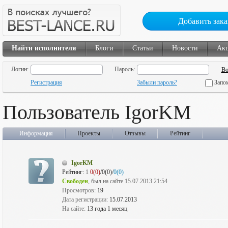
Добавить зака
Найти исполнителя
Блоги
Статьи
Новости
Ак
Логин:
Пароль:
Регистрация
Забыли пароль?
Запо
Пользователь IgorKM
Информация
Проекты
Отзывы
Рейтинг
IgorKM
Рейтинг:
1
0(0)
/0(0)/
0(0)
Свободен
, был на сайте 15.07.2013 21:54
Просмотров:
19
Дата регистрации:
15.07.2013
На сайте:
13 года 1 месяц