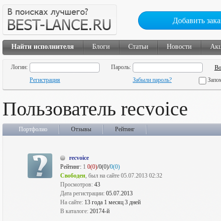
Добавить зака
Найти исполнителя
Блоги
Статьи
Новости
Ак
Логин:
Пароль:
Регистрация
Забыли пароль?
Запо
Пользователь recvoice
Портфолио
Отзывы
Рейтинг
recvoice
Рейтинг:
1
0(0)
/0(0)/
0(0)
Свободен
, был на сайте 05.07.2013 02:32
Просмотров:
43
Дата регистрации:
05.07.2013
На сайте:
13 года 1 месяц 3 дней
В каталоге:
20174-й