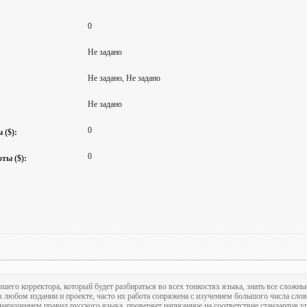
0
Не задано
Не задано, Не задано
Не задано
0
 ($):
0
ты ($):
ошего корректора, который будет разбираться во всех тонкостях языка, знать все сложны
 любом издании и проекте, часто их работа сопряжена с изучением большого числа слов
нарушением правил русского языка, проверяет написанное на соответствие стандартов уп