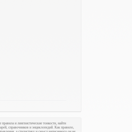
е правила и лингвистические тонкости, найти
арей, справочников и энциклопедий. Как правило,
равления, а стилистику и смысл написанного он не