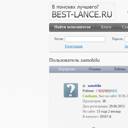
Найти исполнителя
Блоги
Ста
Логин:
Пароль:
Регистрация
За
Пользователь zamobilu
Портфолио
Отзывы
Рейтинг
zamobilu
Рейтинг:
1
0(0)
/0(0)/
0(0)
Свободен
, был на сайте 30.06.
Просмотров:
38
Дата регистрации:
29.06.2013
На сайте:
13 года 2 месяца
В каталоге:
20167-й