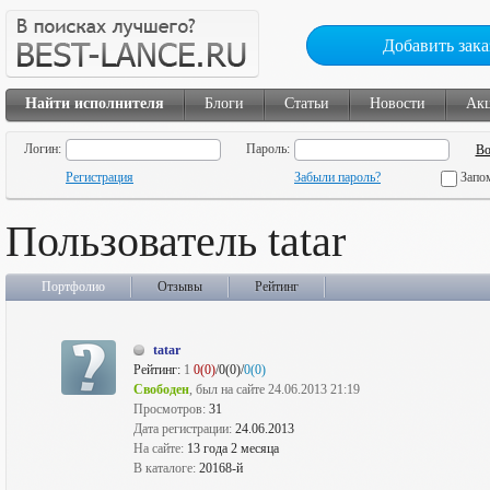
Добавить зака
Найти исполнителя
Блоги
Статьи
Новости
Ак
Логин:
Пароль:
Регистрация
Забыли пароль?
Запо
Пользователь tatar
Портфолио
Отзывы
Рейтинг
tatar
Рейтинг:
1
0(0)
/0(0)/
0(0)
Свободен
, был на сайте 24.06.2013 21:19
Просмотров:
31
Дата регистрации:
24.06.2013
На сайте:
13 года 2 месяца
В каталоге:
20168-й