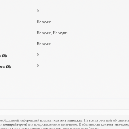
0
Не задано
Не задано, Не задано
Не задано
0
 ($):
0
ты ($):
 и необходимой информацией поможет
контент-менеджер
. Не всегда речь идёт об уника
ли
копирайтером
) или предоставленного заказчиком. В обязанности
контент-менедже
носят к кругу задач данных специалистов, хотя и такое тоже бывает.