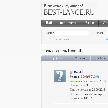
Найти исполнителя
Блоги
Ста
Логин:
Пароль:
Регистрация
За
Пользователь Rombil
Портфолио
Отзывы
Рейтинг
Rombil
Рейтинг:
2
0(0)
/0(0)/
0(0)
Свободен
, был на сайте 23.06.
Просмотров:
30
Дата регистрации:
23.06.2013
На сайте:
13 года 2 месяца
В каталоге:
8121-й