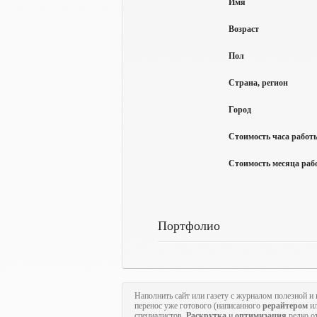
Имя
Возраст
Пол
Страна, регион
Город
Стоимость часа работы
Стоимость месяца рабо
Портфолио
Наполнить сайт или газету с журналом полезной
перенос уже готового (написанного
рерайтером
и
специалистов.
Раскрутка
и
оптимизация
редко от