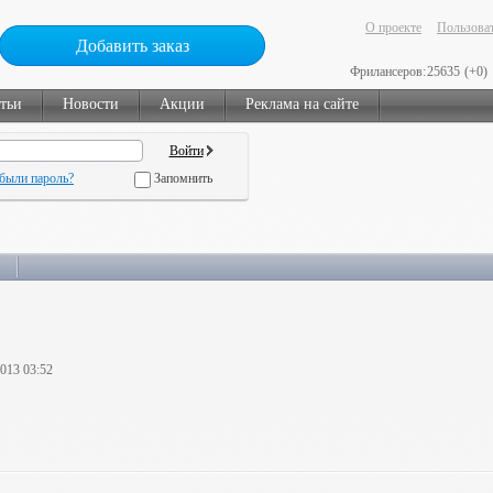
О проекте
Пользоват
Добавить заказ
Фрилансеров:
25635
(+0)
тьи
Новости
Акции
Реклама на сайте
были пароль?
Запомнить
2013 03:52