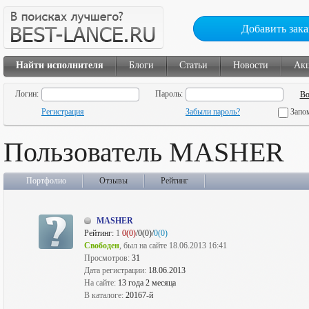
Добавить зака
Найти исполнителя
Блоги
Статьи
Новости
Ак
Логин:
Пароль:
Регистрация
Забыли пароль?
Запо
Пользователь MASHER
Портфолио
Отзывы
Рейтинг
MASHER
Рейтинг:
1
0(0)
/0(0)/
0(0)
Свободен
, был на сайте 18.06.2013 16:41
Просмотров:
31
Дата регистрации:
18.06.2013
На сайте:
13 года 2 месяца
В каталоге:
20167-й