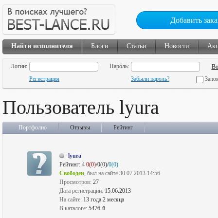
Добавить зака
Найти исполнителя
Блоги
Статьи
Новости
Ак
Логин:
Пароль:
Регистрация
Забыли пароль?
Запо
Пользователь lyura
Портфолио
Отзывы
Рейтинг
lyura
Рейтинг:
4
0(0)
/0(0)/
0(0)
Свободен
, был на сайте 30.07.2013 14:56
Просмотров:
27
Дата регистрации:
15.06.2013
На сайте:
13 года 2 месяца
В каталоге:
5476-й