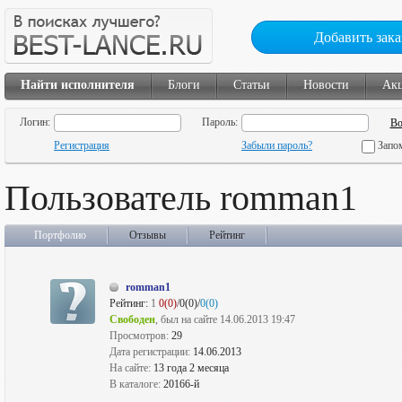
Добавить зака
Найти исполнителя
Блоги
Статьи
Новости
Ак
Логин:
Пароль:
Регистрация
Забыли пароль?
Запо
Пользователь romman1
Портфолио
Отзывы
Рейтинг
romman1
Рейтинг:
1
0(0)
/0(0)/
0(0)
Свободен
, был на сайте 14.06.2013 19:47
Просмотров:
29
Дата регистрации:
14.06.2013
На сайте:
13 года 2 месяца
В каталоге:
20166-й