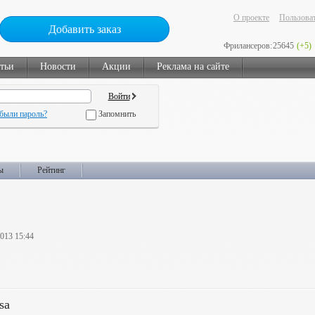
О проекте
Пользоват
Добавить заказ
Фрилансеров:
25645
(+5)
тьи
Новости
Акции
Реклама на сайте
были пароль?
Запомнить
ы
Рейтинг
2013 15:44
sa