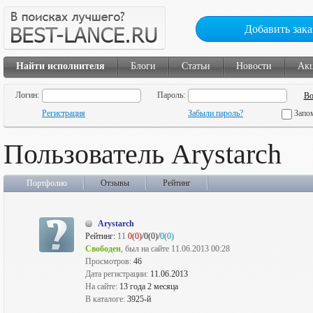
Добавить зака
Найти исполнителя
Блоги
Статьи
Новости
Ак
Логин:
Пароль:
Регистрация
Забыли пароль?
Запо
Пользователь Arystarch
Портфолио
Отзывы
Рейтинг
Arystarch
Рейтинг:
11
0(0)
/0(0)/
0(0)
Свободен
, был на сайте 11.06.2013 00:28
Просмотров:
46
Дата регистрации:
11.06.2013
На сайте:
13 года 2 месяца
В каталоге:
3925-й