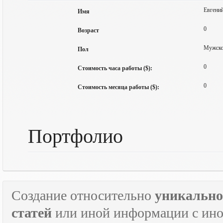
Евгени
Имя
0
Возраст
Мужск
Пол
0
Стоимость часа работы ($):
0
Стоимость месяца работы ($):
Портфолио
Создание относительно
уникально
статей
или иной информации с инос