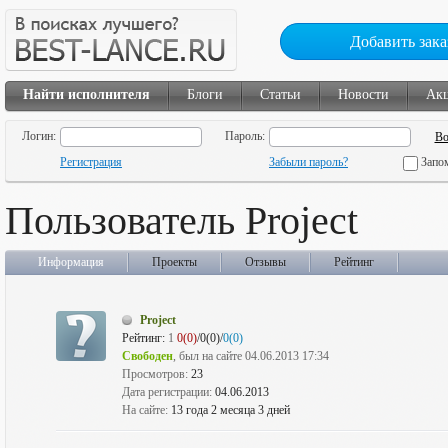
Добавить зака
Найти исполнителя
Блоги
Статьи
Новости
Ак
Логин:
Пароль:
Регистрация
Забыли пароль?
Запо
Пользователь Project
Информация
Проекты
Отзывы
Рейтинг
Project
Рейтинг:
1
0(0)
/0(0)/
0(0)
Свободен
, был на сайте 04.06.2013 17:34
Просмотров:
23
Дата регистрации:
04.06.2013
На сайте:
13 года 2 месяца 3 дней