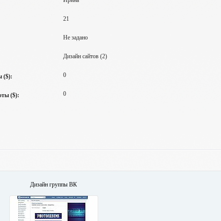
Ирина
21
Не задано
Дизайн сайтов (2)
0
 ($):
0
ты ($):
Дизайн группы ВК