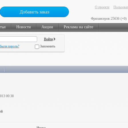
О проекте
Пользоват
Добавить заказ
Фрилансеров:
25636
(+0)
тьи
Новости
Акции
Реклама на сайте
были пароль?
Запомнить
2013 00:38
ей