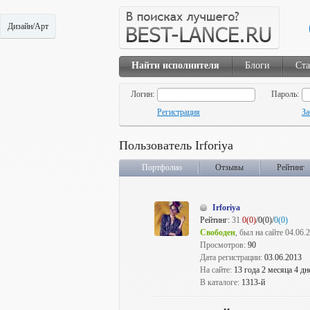
Дизайн/Арт
Найти исполнителя
Блоги
Ста
Логин:
Пароль:
Регистрация
За
Пользователь Irforiya
Портфолио
Отзывы
Рейтинг
Irforiya
Рейтинг:
31
0(0)
/0(0)/
0(0)
Свободен
, был на сайте 04.06.
Просмотров:
90
Дата регистрации:
03.06.2013
На сайте:
13 года 2 месяца 4 дн
В каталоге:
1313-й