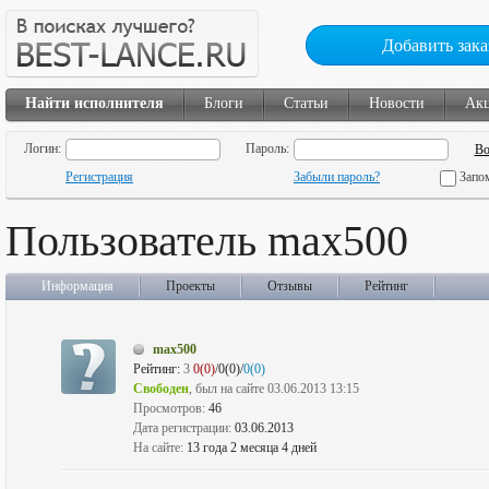
Добавить зака
Найти исполнителя
Блоги
Статьи
Новости
Ак
Логин:
Пароль:
Регистрация
Забыли пароль?
Запо
Пользователь max500
Информация
Проекты
Отзывы
Рейтинг
max500
Рейтинг:
3
0(0)
/0(0)/
0(0)
Свободен
, был на сайте 03.06.2013 13:15
Просмотров:
46
Дата регистрации:
03.06.2013
На сайте:
13 года 2 месяца 4 дней