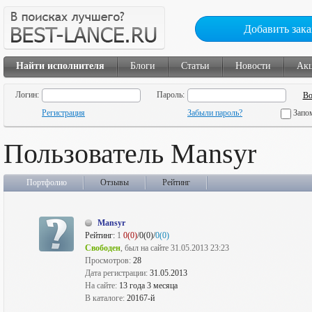
Добавить зака
Найти исполнителя
Блоги
Статьи
Новости
Ак
Логин:
Пароль:
Регистрация
Забыли пароль?
Запо
Пользователь Mansyr
Портфолио
Отзывы
Рейтинг
Mansyr
Рейтинг:
1
0(0)
/0(0)/
0(0)
Свободен
, был на сайте 31.05.2013 23:23
Просмотров:
28
Дата регистрации:
31.05.2013
На сайте:
13 года 3 месяца
В каталоге:
20167-й