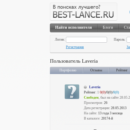
Найти исполнителя
Блоги
Ста
Логин:
Пароль:
Регистрация
За
Пользователь Laveria
Портфолио
Отзывы
Рейтинг
Laveria
Рейтинг:
1
0(0)
/0(0)/
0(0)
Свободен
, был на сайте 28.05.
Просмотров:
26
Дата регистрации:
28.05.2013
На сайте:
13 года 3 месяца
В каталоге:
20174-й