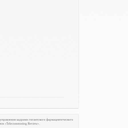
 управления кадрами гигантского фармацевтического
лся «
Telecommuting
Review
».