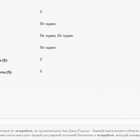
0
Не задано
Не задано, Не задано
Не задано
0
 ($):
0
ты ($):
еренция по
телеработе
, её организатором был Джил Гордон – бывший консультант в области
ниями начал выходить первый регулярный печатный бюллетень о
телеработе
, который называ