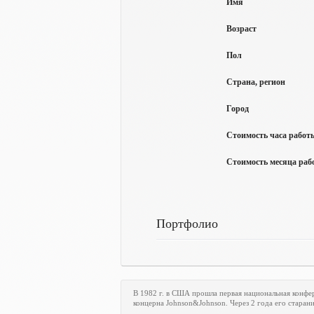
Имя
Возраст
Пол
Страна, регион
Город
Стоимость часа работы
Стоимость месяца рабо
Портфолио
В 1982 г. в США прошла первая национальная конф
концерна Johnson&Johnson. Через 2 года его стара