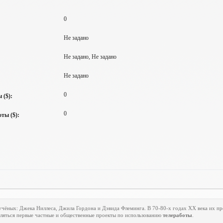
0
Не задано
Не задано, Не задано
Не задано
0
 ($):
0
ты ($):
учёных: Джека Ниллеса, Джила Гордона и Дэвида Флеминга. В 70-80-х годах
XX
века их пр
являться первые частные и общественные проекты по использованию
телеработы
.