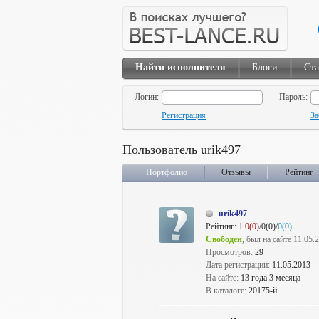
Найти исполнителя
Блоги
Ста
Логин:
Пароль:
Регистрация
За
Пользователь urik497
Портфолио
Отзывы
Рейтинг
urik497
Рейтинг:
1
0(0)
/0(0)/
0(0)
Свободен
, был на сайте 11.05.
Просмотров:
29
Дата регистрации:
11.05.2013
На сайте:
13 года 3 месяца
В каталоге:
20175-й