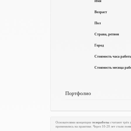
Имя
Возраст
Пол
Страна, регион
Город
Стоимость часа работы
Стоимость месяца рабо
Портфолио
Основателями концепции
телеработы
считают трёх 
применялись на практике. Через 10-20 лет стали по