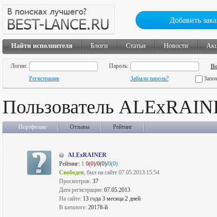
Добавить зака
Найти исполнителя
Блоги
Статьи
Новости
Ак
Логин:
Пароль:
Регистрация
Забыли пароль?
Запо
Пользователь ALExRAI
Портфолио
Отзывы
Рейтинг
ALExRAINER
Рейтинг:
1
0(0)
/0(0)/
0(0)
Свободен
, был на сайте 07.05.2013 15:54
Просмотров:
37
Дата регистрации:
07.05.2013
На сайте:
13 года 3 месяца 2 дней
В каталоге:
20178-й