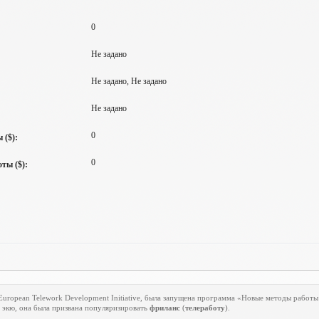
0
Не задано
Не задано, Не задано
Не задано
0
 ($):
0
ты ($):
European
Telework
Development
Initiative
, была запущена программа «Новые методы работы 
 экю, она была призвана популяризировать
фриланс
(
телеработу
).