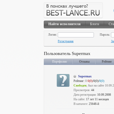
Найти исполнителя
Блоги
Ста
Логин:
Пароль:
Регистрация
За
Пользователь Supermax
Портфолио
Отзывы
Рейтинг
Supermax
Рейтинг:
0
0(0)
/0(0)/
0(0)
Свободен
, был на сайте 10.09.
Просмотров:
44
Дата регистрации:
10.09.2008
На сайте:
17 лет 11 месяцев
В каталоге:
25648-й