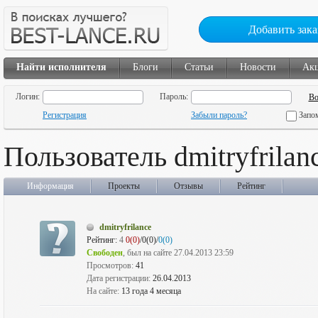
Добавить зака
Найти исполнителя
Блоги
Статьи
Новости
Ак
Логин:
Пароль:
Регистрация
Забыли пароль?
Запо
Пользователь dmitryfrilan
Информация
Проекты
Отзывы
Рейтинг
dmitryfrilance
Рейтинг:
4
0(0)
/0(0)/
0(0)
Свободен
, был на сайте 27.04.2013 23:59
Просмотров:
41
Дата регистрации:
26.04.2013
На сайте:
13 года 4 месяца