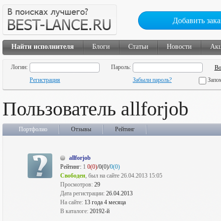
Добавить зака
Найти исполнителя
Блоги
Статьи
Новости
Ак
Логин:
Пароль:
Регистрация
Забыли пароль?
Запо
Пользователь allforjob
Портфолио
Отзывы
Рейтинг
allforjob
Рейтинг:
1
0(0)
/0(0)/
0(0)
Свободен
, был на сайте 26.04.2013 15:05
Просмотров:
29
Дата регистрации:
26.04.2013
На сайте:
13 года 4 месяца
В каталоге:
20192-й