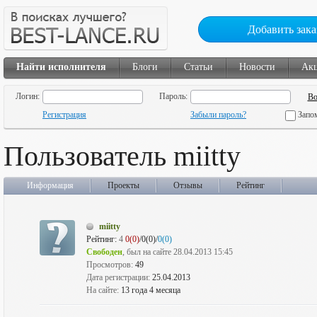
Добавить зака
Найти исполнителя
Блоги
Статьи
Новости
Ак
Логин:
Пароль:
Регистрация
Забыли пароль?
Запо
Пользователь miitty
Информация
Проекты
Отзывы
Рейтинг
miitty
Рейтинг:
4
0(0)
/0(0)/
0(0)
Свободен
, был на сайте 28.04.2013 15:45
Просмотров:
49
Дата регистрации:
25.04.2013
На сайте:
13 года 4 месяца