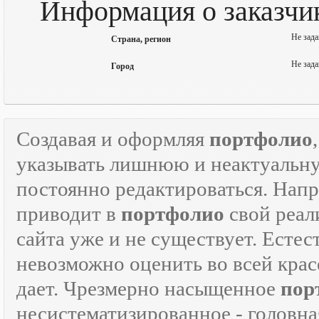
Информация о заказчик
Не зада
Страна, регион
Не зада
Город
Создавая и оформляя
портфолио
указывать лишнюю и неактуаль
постоянно редактироваться. Напр
приводит в
портфолио
свой реали
сайта уже и не существует. Естес
невозможно оценить во всей крас
дает. Чрезмерно насыщенное
пор
несистематизированное - головна