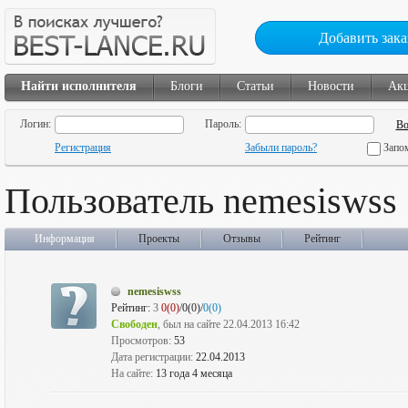
Добавить зака
Найти исполнителя
Блоги
Статьи
Новости
Ак
Логин:
Пароль:
Регистрация
Забыли пароль?
Запо
Пользователь nemesiswss
Информация
Проекты
Отзывы
Рейтинг
nemesiswss
Рейтинг:
3
0(0)
/0(0)/
0(0)
Свободен
, был на сайте 22.04.2013 16:42
Просмотров:
53
Дата регистрации:
22.04.2013
На сайте:
13 года 4 месяца