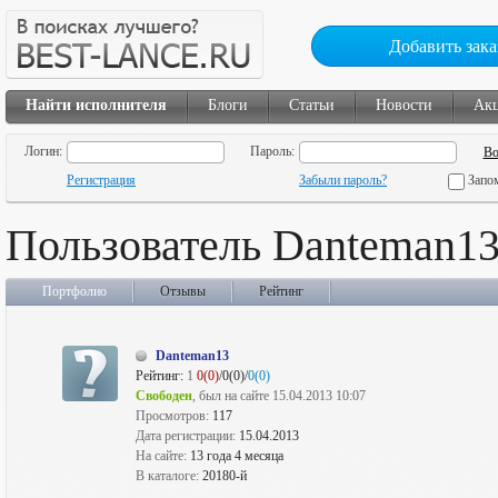
Добавить зака
Найти исполнителя
Блоги
Статьи
Новости
Ак
Логин:
Пароль:
Регистрация
Забыли пароль?
Запо
Пользователь Danteman1
Портфолио
Отзывы
Рейтинг
Danteman13
Рейтинг:
1
0(0)
/0(0)/
0(0)
Свободен
, был на сайте 15.04.2013 10:07
Просмотров:
117
Дата регистрации:
15.04.2013
На сайте:
13 года 4 месяца
В каталоге:
20180-й