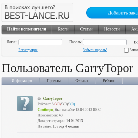
Добавить зака
Найти исполнителя
Блоги
Статьи
Новости
Ак
Логин:
Пароль:
Регистрация
Забыли пароль?
Запо
Пользователь GarryTopor
Информация
Проекты
Отзывы
Рейтинг
GarryTopor
Рейтинг:
5
0(0)
/0(0)/
0(0)
Свободен
, был на сайте 18.04.2013 00:35
Просмотров:
48
Дата регистрации:
14.04.2013
На сайте:
13 года 4 месяца