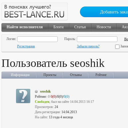
Добавить зака
Найти исполнителя
Блоги
Статьи
Новости
Ак
Логин:
Пароль:
Регистрация
Забыли пароль?
Запо
Пользователь seoshik
Информация
Проекты
Отзывы
Рейтинг
seoshik
Рейтинг:
0
0(0)
/0(0)/
0(0)
Свободен
, был на сайте 14.04.2013 16:17
Просмотров:
24
Дата регистрации:
14.04.2013
На сайте:
13 года 4 месяца