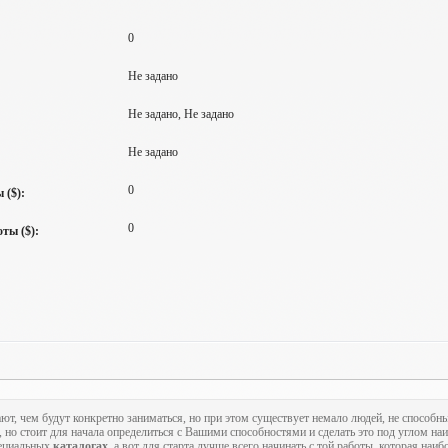
0
Не задано
Не задано, Не задано
Не задано
0
 ($):
0
ты ($):
ают, чем будут конкретно заниматься, но при этом существует немало людей, не способн
, но стоит для начала определиться с Вашими способностями и сделать это под углом на
пециальных
каталогах
, а вот для старта лучше всего начинать с той работы, которая наиб