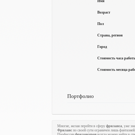
Имя
Возраст
Пол
Страна, регион
Город
Стоимость часа работы
Стоимость месяца рабо
Портфолио
Многие, желая перейти в сферу
фриланса
, уже зн
Фриланс
по своей сути ограничен лишь фантазией
Профессии
фрилансеров
всегда можно найти в с