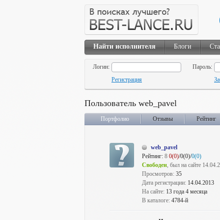
Найти исполнителя
Блоги
Ста
Логин:
Пароль:
Регистрация
За
Пользователь web_pavel
Портфолио
Отзывы
Рейтинг
web_pavel
Рейтинг:
8
0(0)
/0(0)/
0(0)
Свободен
, был на сайте 14.04.
Просмотров:
35
Дата регистрации:
14.04.2013
На сайте:
13 года 4 месяца
В каталоге:
4784-й