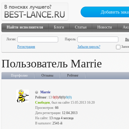
Добавить зака
Найти исполнителя
Блоги
Статьи
Новости
Ак
Логин:
Пароль:
Регистрация
Забыли пароль?
Запо
Пользователь Marrie
Портфолио
Отзывы
Рейтинг
Marrie
Рейтинг:
13
0(0)
/0(0)/
0(0)
Свободен
, был на сайте 15.05.2013 16:20
Просмотров:
66
Дата регистрации:
12.04.2013
На сайте:
13 года 4 месяца
В каталоге:
2541-й