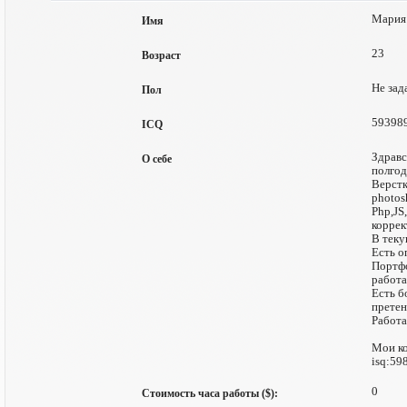
Мария
Имя
23
Возраст
Не зад
Пол
59398
ICQ
Здравс
О себе
полгод
Верстк
photos
Php,JS
коррек
В теку
Есть о
Портфо
работа
Есть б
претен
Работа
Мои ко
isq:59
0
Стоимость часа работы ($):