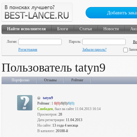
Добавить зака
Найти исполнителя
Блоги
Статьи
Новости
Ак
Логин:
Пароль:
Регистрация
Забыли пароль?
Запо
Пользователь tatyn9
Портфолио
Отзывы
Рейтинг
tatyn9
Рейтинг:
1
0(0)
/0(0)/
0(0)
Свободен
, был на сайте 11.04.2013 16:14
Просмотров:
28
Дата регистрации:
11.04.2013
На сайте:
13 года 4 месяца
В каталоге:
20188-й