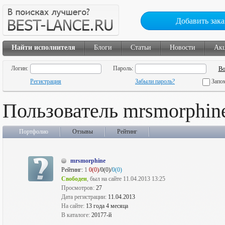
Добавить зака
Найти исполнителя
Блоги
Статьи
Новости
Ак
Логин:
Пароль:
Регистрация
Забыли пароль?
Запо
Пользователь mrsmorphin
Портфолио
Отзывы
Рейтинг
mrsmorphine
Рейтинг:
1
0(0)
/0(0)/
0(0)
Свободен
, был на сайте 11.04.2013 13:25
Просмотров:
27
Дата регистрации:
11.04.2013
На сайте:
13 года 4 месяца
В каталоге:
20177-й