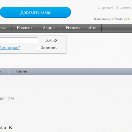
О проекте
Пользоват
Добавить заказ
Фрилансеров:
25646
(+1)
тьи
Новости
Акции
Реклама на сайте
были пароль?
Запомнить
ы
Рейтинг
2013 17:56
kka_K