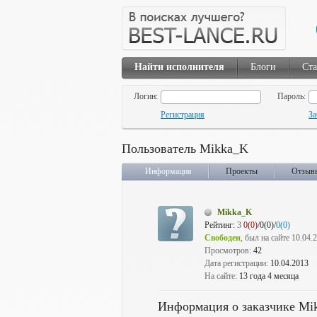
Найти исполнителя
Блоги
Ста
Логин:
Пароль:
Регистрация
За
Пользователь Mikka_K
Информация
Проекты
Отзыв
Mikka_K
Рейтинг:
3
0(0)
/0(0)/
0(0)
Свободен
, был на сайте 10.04.
Просмотров:
42
Дата регистрации:
10.04.2013
На сайте:
13 года 4 месяца
Информация о заказчике Mi