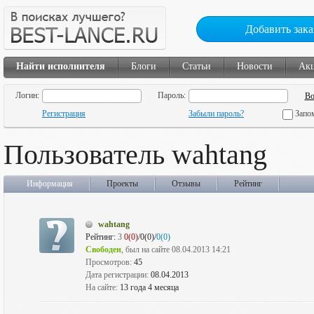
Добавить зака
Найти исполнителя
Блоги
Статьи
Новости
Ак
Логин:
Пароль:
Регистрация
Забыли пароль?
Запо
Пользователь wahtang
Информация
Проекты
Отзывы
Рейтинг
wahtang
Рейтинг:
3
0(0)
/0(0)/
0(0)
Свободен
, был на сайте 08.04.2013 14:21
Просмотров:
45
Дата регистрации:
08.04.2013
На сайте:
13 года 4 месяца