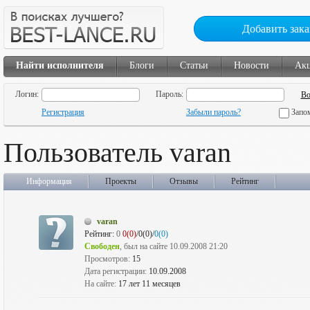
Добавить зака
Найти исполнителя
Блоги
Статьи
Новости
Ак
Логин:
Пароль:
Регистрация
Забыли пароль?
Запо
Пользователь varan
Информация
Проекты
Отзывы
Рейтинг
varan
Рейтинг:
0
0(0)
/0(0)/
0(0)
Свободен
, был на сайте 10.09.2008 21:20
Просмотров:
15
Дата регистрации:
10.09.2008
На сайте:
17 лет 11 месяцев