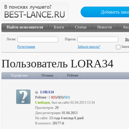
Добавить зака
Найти исполнителя
Блоги
Статьи
Новости
Ак
Логин:
Пароль:
Регистрация
Забыли пароль?
Запо
Пользователь LORA34
Портфолио
Отзывы
Рейтинг
LORA34
Рейтинг:
1
0(0)
/0(0)/
0(0)
Свободен
, был на сайте 02.04.2013 13:34
Просмотров:
29
Дата регистрации:
01.04.2013
На сайте:
13 года 4 месяца 8 дней
В каталоге:
20177-й