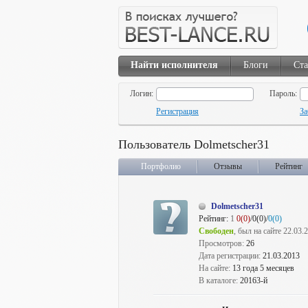
Найти исполнителя
Блоги
Ста
Логин:
Пароль:
Регистрация
За
Пользователь Dolmetscher31
Портфолио
Отзывы
Рейтинг
Dolmetscher31
Рейтинг:
1
0(0)
/0(0)/
0(0)
Свободен
, был на сайте 22.03.
Просмотров:
26
Дата регистрации:
21.03.2013
На сайте:
13 года 5 месяцев
В каталоге:
20163-й