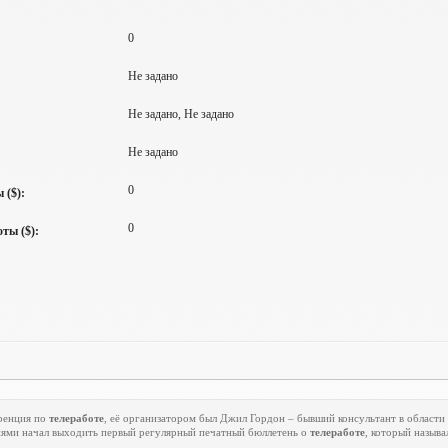
0
Не задано
Не задано, Не задано
Не задано
0
 ($):
0
ты ($):
еренция по
телеработе
, её организатором был Джил Гордон – бывший консультант в области
ниями начал выходить первый регулярный печатный бюллетень о
телеработе
, который называ