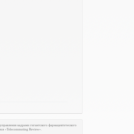
 управления кадрами гигантского фармацевтического
лся «
Telecommuting
Review
».