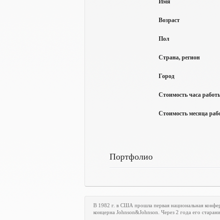
Имя
Возраст
Пол
Страна, регион
Город
Стоимость часа работы
Стоимость месяца рабо
Портфолио
В 1982 г. в США прошла первая национальная конф
концерна Johnson&Johnson. Через 2 года его стара