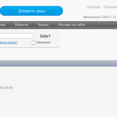
О проекте
Пользоват
Добавить заказ
Фрилансеров:
25632
(+2)
тьи
Новости
Акции
Реклама на сайте
были пароль?
Запомнить
2013 10:36