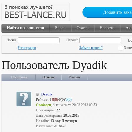
Добавить зака
Найти исполнителя
Блоги
Статьи
Новости
Ак
Логин:
Пароль:
Регистрация
Забыли пароль?
Запо
Пользователь Dyadik
Портфолио
Отзывы
Рейтинг
Dyadik
Рейтинг:
1
0(0)
/0(0)/
0(0)
Свободен
, был на сайте 20.03.2013 09:53
Просмотров:
22
Дата регистрации:
20.03.2013
На сайте:
13 года 5 месяцев
В каталоге:
20181-й