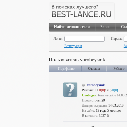
Найти исполнителя
Блоги
Ста
Логин:
Пароль:
Регистрация
За
Пользователь vorobeysmk
Портфолио
Отзывы
Рейтинг
vorobeysmk
Рейтинг:
11
0(0)
/0(0)/
0(0)
Свободен
, был на сайте 14.03.
Просмотров:
29
Дата регистрации:
14.03.2013
На сайте:
13 года 5 месяцев
В каталоге:
3927-й