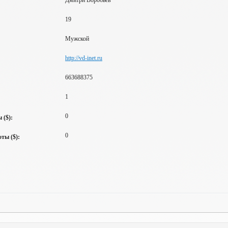
Дмитри Воробьев
19
Мужской
http://vd-inet.ru
663688375
1
0
 ($):
0
ты ($):