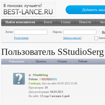
Добавить зака
Найти исполнителя
Блоги
Статьи
Новости
Ак
Логин:
Пароль:
Регистрация
Забыли пароль?
Запо
Пользователь SStudioSerg
Информация
Проекты
Отзывы
Рейтинг
SStudioSerg
Рейтинг:
1
0(0)
/0(0)/
0(0)
Свободен
, был на сайте 04.03.2013 22:40
Просмотров:
19
Дата регистрации:
04.03.2013
На сайте:
13 года 5 месяцев 4 дней