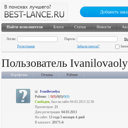
Добавить зака
Найти исполнителя
Блоги
Статьи
Новости
Ак
Логин:
Пароль:
Регистрация
Забыли пароль?
Запо
Пользователь Ivanilovaoly
Портфолио
Отзывы
Рейтинг
Ivanilovaolya
Рейтинг:
1
0(0)
/0(0)/
0(0)
Свободен
, был на сайте 04.03.2013 22:36
Просмотров:
21
Дата регистрации:
04.03.2013
На сайте:
13 года 5 месяцев 4 дней
В каталоге:
20171-й