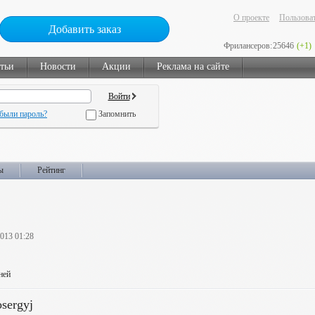
О проекте
Пользоват
Добавить заказ
Фрилансеров:
25646
(+1)
тьи
Новости
Акции
Реклама на сайте
были пароль?
Запомнить
ы
Рейтинг
2013 01:28
ней
sergyj