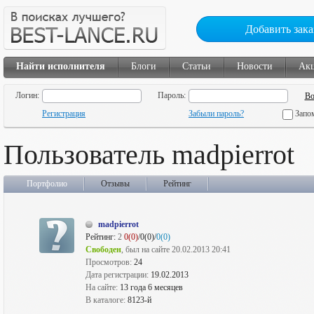
Добавить зака
Найти исполнителя
Блоги
Статьи
Новости
Ак
Логин:
Пароль:
Регистрация
Забыли пароль?
Запо
Пользователь madpierrot
Портфолио
Отзывы
Рейтинг
madpierrot
Рейтинг:
2
0(0)
/0(0)/
0(0)
Свободен
, был на сайте 20.02.2013 20:41
Просмотров:
24
Дата регистрации:
19.02.2013
На сайте:
13 года 6 месяцев
В каталоге:
8123-й