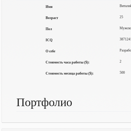
Витали
Имя
25
Возраст
Мужск
Пол
387124
ICQ
Разраб
О себе
2
Стоимость часа работы ($):
500
Стоимость месяца работы ($):
Портфолио