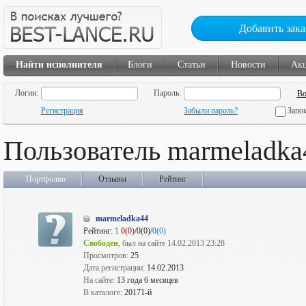
Добавить зака
Найти исполнителя
Блоги
Статьи
Новости
Ак
Логин:
Пароль:
Регистрация
Забыли пароль?
Запо
Пользователь marmeladka
Портфолио
Отзывы
Рейтинг
marmeladka44
Рейтинг:
1
0(0)
/0(0)/
0(0)
Свободен
, был на сайте 14.02.2013 23:28
Просмотров:
25
Дата регистрации:
14.02.2013
На сайте:
13 года 6 месяцев
В каталоге:
20171-й