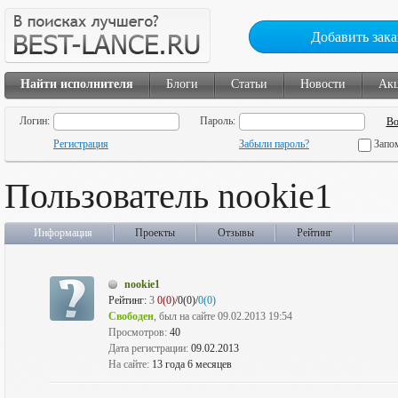
Добавить зака
Найти исполнителя
Блоги
Статьи
Новости
Ак
Логин:
Пароль:
Регистрация
Забыли пароль?
Запо
Пользователь nookie1
Информация
Проекты
Отзывы
Рейтинг
nookie1
Рейтинг:
3
0(0)
/0(0)/
0(0)
Свободен
, был на сайте 09.02.2013 19:54
Просмотров:
40
Дата регистрации:
09.02.2013
На сайте:
13 года 6 месяцев