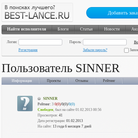
Добавить зака
Найти исполнителя
Блоги
Статьи
Новости
Ак
Логин:
Пароль:
Регистрация
Забыли пароль?
Запо
Пользователь SINNER
Информация
Проекты
Отзывы
Рейтинг
SINNER
Рейтинг:
3
0(0)
/0(0)/
0(0)
Свободен
, был на сайте 01.02.2013 00:56
Просмотров:
41
Дата регистрации:
01.02.2013
На сайте:
13 года 6 месяцев 7 дней